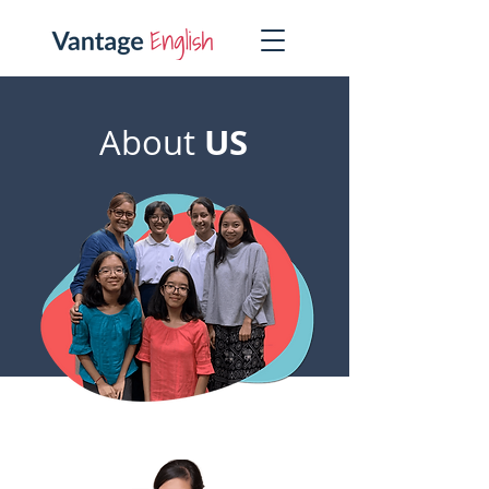
US
About