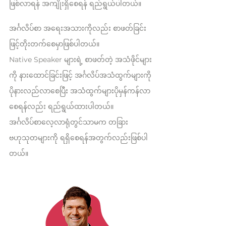
ဖြစ်လာရန် အကျိုးရှိစေရန် ရည်ရွယ်ပါတယ်။
အင်္ဂလိပ်စာ အရေးအသားကိုလည်း စာဖတ်ခြင်း
ဖြင့်တိုးတက်စေမှာဖြစ်ပါတယ်။
Native Speaker များရဲ့ စာဖတ်တဲ့ အသံဖိုင်များ
ကို နားထောင်ခြင်းဖြင့် အင်္ဂလိပ်အသံထွက်များကို
ပိုနားလည်လာစေပြီး အသံထွက်များပိုမှန်ကန်လာ
စေရန်လည်း ရည်ရွယ်ထားပါတယ်။
အင်္ဂလိပ်စာလေ့လာရုံတွင်သာမက တခြား
ဗဟုသုတများကို ရရှိစေရန်အတွက်လည်းဖြစ်ပါ
တယ်။