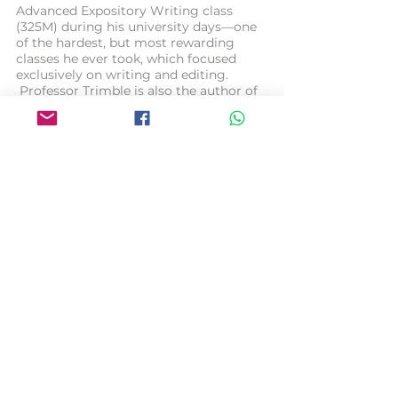
Advanced Expository Writing class
(325M) during his university days—one
of the hardest, but most rewarding
classes he ever took, which focused
exclusively on writing and editing.
Professor Trimble is also the author of
the famous book, “Writing with Style,
Conversations on the Art of Writing.”
Sam Britton ဟာ Vantage English
Website ရဲ့ဆောင်းပါးရှင်နောက်တစ်ယောက်
ပါ။
စာဖတ်ပရိသတ်များကို website မှာ Teacher
Haymar ရေးထားတဲ့ ဆောင်းပါးအချို့ကို
American accent နဲ့ အသံထွက်ဖတ်ပေးနေသူ
လည်းဖြစ်လို့ စာဖတ်သူများ သူ့အသံကိုတော့
ရင်းနှီးပြီးသားဖြစ်မှာပါ။
Sam ဟာ a doctor of jurisprudence (J.D)